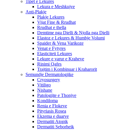
Tipet e Lekures
Lekura e Meshkujve
Anti-Plakje
Plakje Lekures
Vijat Fine & Rrudhat
Rrudhat e thella
Demtime nga Dielli & Njolla nga Dielli
Elastoz e Lekures & Humbje Volumi
Spaider & Vena Varikoze
Venat e Fytyres
Elasticiteti Lekures
Lekure e varur e Kraheve
Rinimi Qafes
Trajtim i Kombinuar i Kraharorit
Semundje Dermatologjike
Cryosurgery
Vitiligo
Nishane
Patologjite e Thonjve
Kondiloma
Renia e Flokeve
Pityriasis Rosea
Ekzema e duarve
Dermatiti Atopik
Dermatiti Seborheik