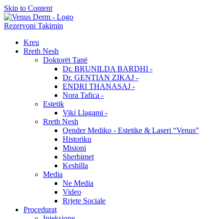
Skip to Content
Rezervoni Takimin
Kreu
Rreth Nesh
Doktorët Tanë
Dr. BRUNILDA BARDHI -
Dr. GENTIAN ZIKAJ -
ENDRI THANASAJ -
Nora Tafica -
Estetik
Viki Llagami -
Rreth Nesh
Qender Mediko - Estetike & Laseri “Venus”
Historiku
Misioni
Sherbimet
Keshilla
Media
Ne Media
Video
Rrjete Sociale
Procedurat
Injeksione