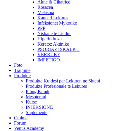
Akne & Cikatrice
Rosacea
Melasma
Kanceri Lekures
Infeksionet Mykotike
PPP
Nishane te Lindur
Hiperhidroza
Keratoz Aktinike
PSORIAZI SKALPIT
VERRUKE
IMPETIGO
Foto
Trajnime
Produkte
Produkte Kujdesi per Lekuren ne Shtepi
Produkte Profesionale te Lekures
Piling Kimik
Mesoterapi
Kurse
INJEKSIONE
Suplemente
Cmime
Forum
Venus Academy