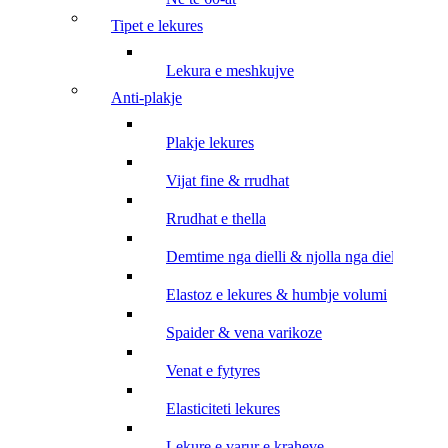
tipet e lekures
lekura e meshkujve
anti-plakje
plakje lekures
vijat fine & rrudhat
rrudhat e thella
demtime nga dielli & njolla nga dielli
elastoz e lekures & humbje volumi
spaider & vena varikoze
venat e fytyres
elasticiteti lekures
lekure e varur e kraheve