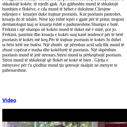
shkaktojë kokën të rrjedh gjak. Ajo gjithashtu mund të shkaktojë
humbjen e flokëve, e cila mund të bëhet e dukshme.Clirojme
ndjenjen e kruarjes duke trajtuar psoriasis. Kur psoriasis pastrohet,
kruarja do të ndalet. Nëse kjo është tepër e gjatë për të pritur, tregoni
dermatologut tuaj se kruarja është e padurueshme.Shampo e butë.
Fërkimi i një shampo në kokën mund të duket më e mirë, por jo.
Fërkimi, pastrimi dhe kruarja e kokës suaj kanë tendencë për të bërë
psoriasis të kokës më keq.Për të trajtuar psoriasis te kokës Ju duhet
ta bëni këtë me butësi. Një zbutës që përmban acid salicilik mund të
zbusë copëzat e trasha dhe kokëfortë të psoriasis. Një shpërthim
psoriasis mund të jetë stresues.Stresi mund ta përkeqësojë psoriasis.
Stresi mund të shkaktojë që flokët në kokë të bien . Gjetja e
mënyrave për t'u çlodhur mund tju qetesoje skalpin ne menyre te
pabesueshme.
Video