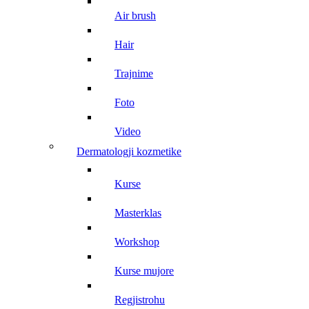
air brush
hair
trajnime
foto
video
dermatologji kozmetike
kurse
masterklas
workshop
kurse mujore
regjistrohu