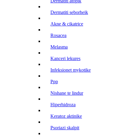
dermatiti atopik
dermatiti seborheik
akne & cikatrice
rosacea
melasma
kanceri lekures
infeksionet mykotike
ppp
nishane te lindur
hiperhidroza
keratoz aktinike
psoriazi skalpit