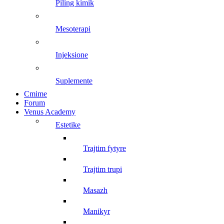
piling kimik
mesoterapi
injeksione
suplemente
Cmime
Forum
Venus Academy
estetike
trajtim fytyre
trajtim trupi
masazh
manikyr