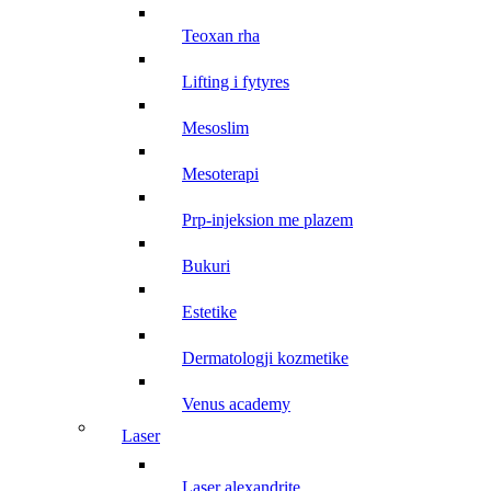
teoxan rha
lifting i fytyres
mesoslim
mesoterapi
prp-injeksion me plazem
bukuri
estetike
dermatologji kozmetike
venus academy
laser
laser alexandrite