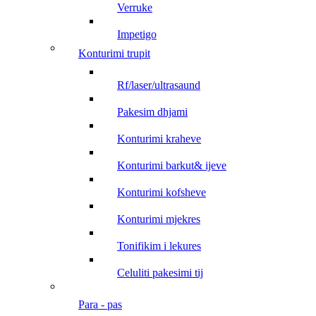
verruke
impetigo
konturimi trupit
rf/laser/ultrasaund
pakesim dhjami
konturimi kraheve
konturimi barkut& ijeve
konturimi kofsheve
konturimi mjekres
tonifikim i lekures
celuliti pakesimi tij
para - pas