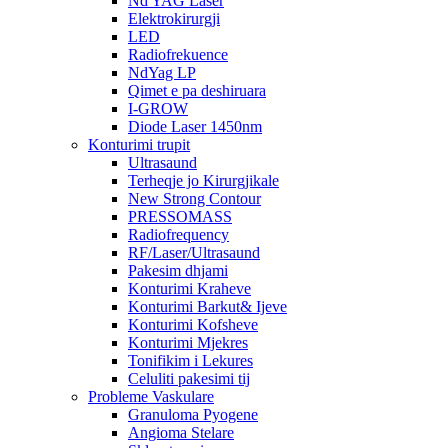
Nd YAG Laser
Elektrokirurgji
LED
Radiofrekuence
NdYag LP
Qimet e pa deshiruara
I-GROW
Diode Laser 1450nm
Konturimi trupit
Ultrasaund
Terheqje jo Kirurgjikale
New Strong Contour
PRESSOMASS
Radiofrequency
RF/Laser/Ultrasaund
Pakesim dhjami
Konturimi Kraheve
Konturimi Barkut& Ijeve
Konturimi Kofsheve
Konturimi Mjekres
Tonifikim i Lekures
Celuliti pakesimi tij
Probleme Vaskulare
Granuloma Pyogene
Angioma Stelare