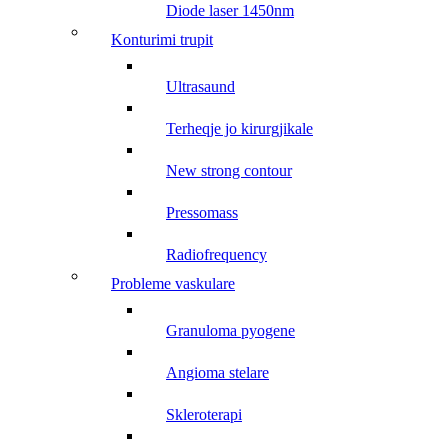
diode laser 1450nm
konturimi trupit
ultrasaund
terheqje jo kirurgjikale
new strong contour
pressomass
radiofrequency
probleme vaskulare
granuloma pyogene
angioma stelare
skleroterapi