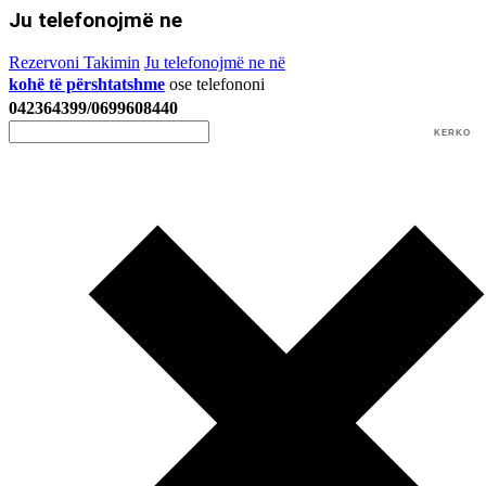
Ju telefonojmë ne
Rezervoni Takimin
Ju telefonojmë ne në
kohë të përshtatshme
ose telefononi
042364399/0699608440