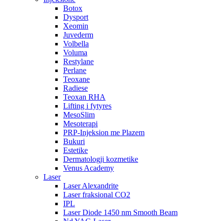
Botox
Dysport
Xeomin
Juvederm
Volbella
Voluma
Restylane
Perlane
Teoxane
Radiese
Teoxan RHA
Lifting i fytyres
MesoSlim
Mesoterapi
PRP-Injeksion me Plazem
Bukuri
Estetike
Dermatologji kozmetike
Venus Academy
Laser
Laser Alexandrite
Laser fraksional CO2
IPL
Laser Diode 1450 nm Smooth Beam