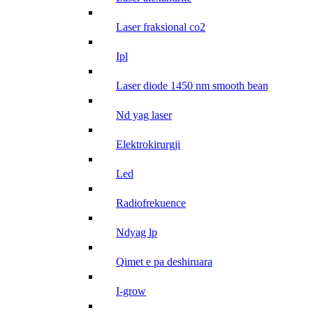
laser fraksional co2
ipl
laser diode 1450 nm smooth beam
nd yag laser
elektrokirurgji
led
radiofrekuence
ndyag lp
qimet e pa deshiruara
i-grow