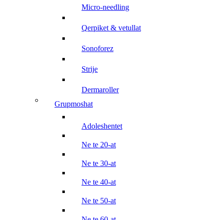
micro-needling
qerpiket & vetullat
sonoforez
strije
dermaroller
grupmoshat
adoleshentet
ne te 20-at
ne te 30-at
ne te 40-at
ne te 50-at
ne te 60-at