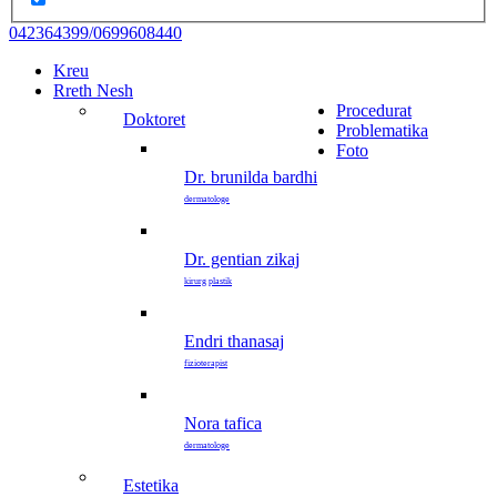
042364399/0699608440
Kreu
Rreth Nesh
Procedurat
doktoret
Problematika
Foto
dr. brunilda bardhi
dermatologe
dr. gentian zikaj
kirurg plastik
endri thanasaj
fizioterapist
nora tafica
dermatologe
estetika