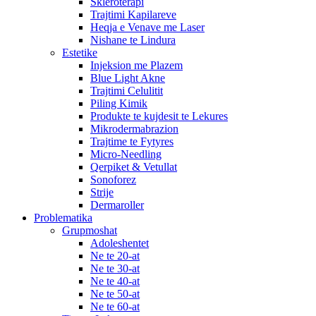
Skleroterapi
Trajtimi Kapilareve
Heqja e Venave me Laser
Nishane te Lindura
Estetike
Injeksion me Plazem
Blue Light Akne
Trajtimi Celulitit
Piling Kimik
Produkte te kujdesit te Lekures
Mikrodermabrazion
Trajtime te Fytyres
Micro-Needling
Qerpiket & Vetullat
Sonoforez
Strije
Dermaroller
Problematika
Grupmoshat
Adoleshentet
Ne te 20-at
Ne te 30-at
Ne te 40-at
Ne te 50-at
Ne te 60-at