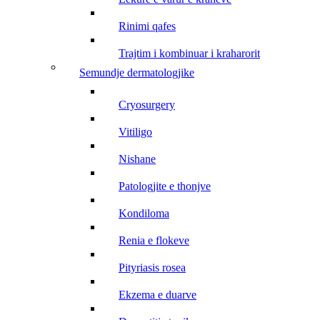
rinimi qafes
trajtim i kombinuar i kraharorit
semundje dermatologjike
cryosurgery
vitiligo
nishane
patologjite e thonjve
kondiloma
renia e flokeve
pityriasis rosea
ekzema e duarve