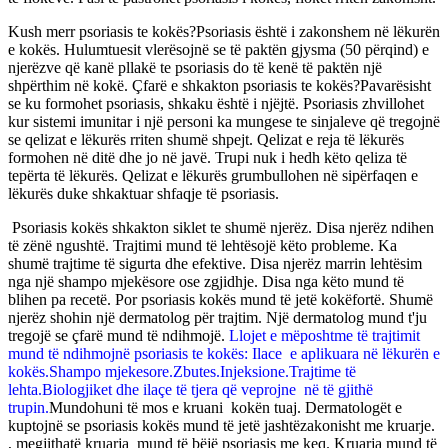
Kush merr psoriasis te kokës?Psoriasis është i zakonshem në lëkurën
e kokës. Hulumtuesit vlerësojnë se të paktën gjysma (50 përqind) e
njerëzve që kanë pllakë te psoriasis do të kenë të paktën një
shpërthim në kokë. Çfarë e shkakton psoriasis te kokës?Pavarësisht
se ku formohet psoriasis, shkaku është i njëjtë. Psoriasis zhvillohet
kur sistemi imunitar i një personi ka mungese te sinjaleve që tregojnë
se qelizat e lëkurës rriten shumë shpejt. Qelizat e reja të lëkurës
formohen në ditë dhe jo në javë. Trupi nuk i hedh këto qeliza të
tepërta të lëkurës. Qelizat e lëkurës grumbullohen në sipërfaqen e
lëkurës duke shkaktuar shfaqje të psoriasis.
Psoriasis kokës shkakton siklet te shumë njerëz. Disa njerëz ndihen
të zënë ngushtë. Trajtimi mund të lehtësojë këto probleme. Ka
shumë trajtime të sigurta dhe efektive. Disa njerëz marrin lehtësim
nga një shampo mjekësore ose zgjidhje. Disa nga këto mund të
blihen pa recetë. Por psoriasis kokës mund të jetë kokëfortë. Shumë
njerëz shohin një dermatolog për trajtim. Një dermatolog mund t'ju
tregojë se çfarë mund të ndihmojë.
Llojet e mëposhtme të trajtimit
mund të ndihmojnë psoriasis te kokës: Ilace e aplikuara në lëkurën e
kokës.Shampo mjekesore.Zbutes.Injeksione.Trajtime të
lehta.Biologjiket dhe ilaçe të tjera që veprojne në të gjithë
trupin.
Mundohuni të mos e kruani kokën tuaj. Dermatologët e
kuptojnë se psoriasis kokës mund të jetë jashtëzakonisht me kruarje.
, megjithatë kruarja mund të bëjë psoriasis me keq. Kruarja mund të