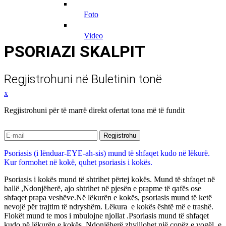
foto
video
PSORIAZI SKALPIT
Regjistrohuni në Buletinin tonë
x
Regjistrohuni për të marrë direkt ofertat tona më të fundit
Psoriasis (i lënduar-EYE-ah-sis) mund të shfaqet kudo në lëkurë.
Kur formohet në kokë, quhet psoriasis i kokës.
Psoriasis i kokës mund të shtrihet përtej kokës. Mund të shfaqet në
ballë ,Ndonjëherë, ajo shtrihet në pjesën e prapme të qafës ose
shfaqet prapa veshëve.Në lëkurën e kokës, psoriasis mund të ketë
nevojë për trajtim të ndryshëm. Lëkura e kokës është më e trashë.
Flokët mund te mos i mbulojne njollat .Psoriasis mund të shfaqet
kudo në lëkurën e kokës. Ndonjëherë zhvillohet një copëz e vogël, e