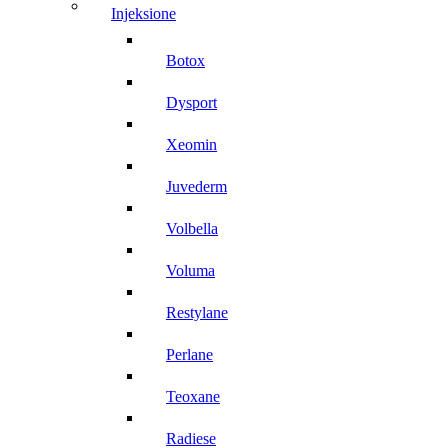
injeksione
botox
dysport
xeomin
juvederm
volbella
voluma
restylane
perlane
teoxane
radiese