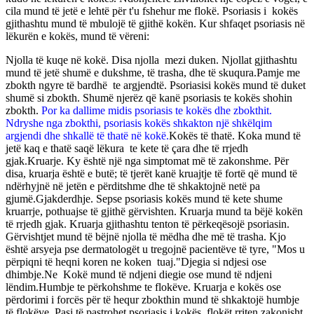
cila mund të jetë e lehtë për t'u fshehur me flokë. Psoriasis i kokës
gjithashtu mund të mbulojë të gjithë kokën. Kur shfaqet psoriasis në
lëkurën e kokës, mund të vëreni:
Njolla të kuqe në kokë. Disa njolla mezi duken. Njollat gjithashtu
mund të jetë shumë e dukshme, të trasha, dhe të skuqura.Pamje me
zbokth ngyre të bardhë te argjendtë. Psoriasisi kokës mund të duket
shumë si zbokth. Shumë njerëz që kanë psoriasis te kokës shohin
zbokth.
Por ka dallime midis psoriasis te kokës dhe zbokthit.
Ndryshe nga zbokthi, psoriasis kokës shkakton një shkëlqim
argjendi dhe shkallë të thatë në kokë.
Kokës të thatë. Koka mund të
jetë kaq e thatë saqë lëkura te kete të çara dhe të rrjedh
gjak.Kruarje. Ky është një nga simptomat më të zakonshme. Për
disa, kruarja është e butë; të tjerët kanë kruajtje të fortë që mund të
ndërhyjnë në jetën e përditshme dhe të shkaktojnë netë pa
gjumë.Gjakderdhje. Sepse psoriasis kokës mund të kete shume
kruarrje, pothuajse të gjithë gërvishten. Kruarja mund ta bëjë kokën
të rrjedh gjak. Kruarja gjithashtu tenton të përkeqësojë psoriasin.
Gërvishtjet mund të bëjnë njolla të mëdha dhe më të trasha. Kjo
është arsyeja pse dermatologët u tregojnë pacientëve të tyre, "Mos u
përpiqni të heqni koren ne koken tuaj."Djegia si ndjesi ose
dhimbje.Ne Kokë mund të ndjeni diegie ose mund të ndjeni
lëndim.Humbje te përkohshme te flokëve. Kruarja e kokës ose
përdorimi i forcës për të hequr zbokthin mund të shkaktojë humbje
të flokëve. Pasi të pastrohet psoriasis i kokës, flokët rriten zakonisht.