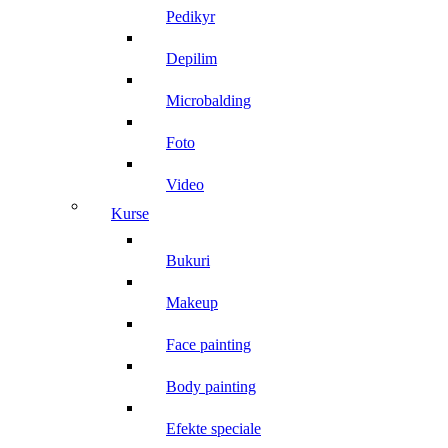
pedikyr
depilim
microbalding
foto
video
kurse
bukuri
makeup
face painting
body painting
efekte speciale