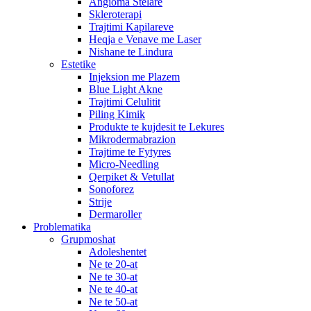
Angioma Stelare
Skleroterapi
Trajtimi Kapilareve
Heqja e Venave me Laser
Nishane te Lindura
Estetike
Injeksion me Plazem
Blue Light Akne
Trajtimi Celulitit
Piling Kimik
Produkte te kujdesit te Lekures
Mikrodermabrazion
Trajtime te Fytyres
Micro-Needling
Qerpiket & Vetullat
Sonoforez
Strije
Dermaroller
Problematika
Grupmoshat
Adoleshentet
Ne te 20-at
Ne te 30-at
Ne te 40-at
Ne te 50-at