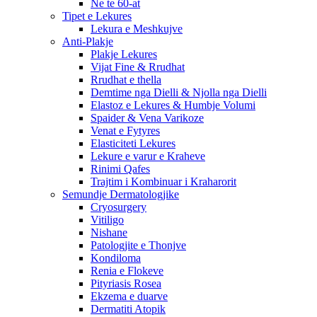
Ne te 60-at
Tipet e Lekures
Lekura e Meshkujve
Anti-Plakje
Plakje Lekures
Vijat Fine & Rrudhat
Rrudhat e thella
Demtime nga Dielli & Njolla nga Dielli
Elastoz e Lekures & Humbje Volumi
Spaider & Vena Varikoze
Venat e Fytyres
Elasticiteti Lekures
Lekure e varur e Kraheve
Rinimi Qafes
Trajtim i Kombinuar i Kraharorit
Semundje Dermatologjike
Cryosurgery
Vitiligo
Nishane
Patologjite e Thonjve
Kondiloma
Renia e Flokeve
Pityriasis Rosea
Ekzema e duarve
Dermatiti Atopik