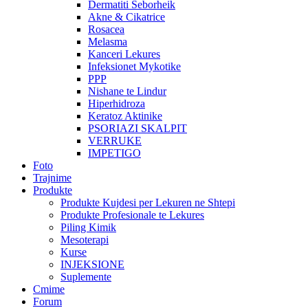
Dermatiti Seborheik
Akne & Cikatrice
Rosacea
Melasma
Kanceri Lekures
Infeksionet Mykotike
PPP
Nishane te Lindur
Hiperhidroza
Keratoz Aktinike
PSORIAZI SKALPIT
VERRUKE
IMPETIGO
Foto
Trajnime
Produkte
Produkte Kujdesi per Lekuren ne Shtepi
Produkte Profesionale te Lekures
Piling Kimik
Mesoterapi
Kurse
INJEKSIONE
Suplemente
Cmime
Forum