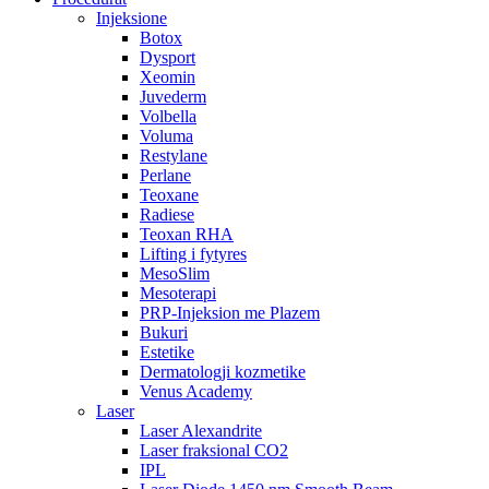
Injeksione
Botox
Dysport
Xeomin
Juvederm
Volbella
Voluma
Restylane
Perlane
Teoxane
Radiese
Teoxan RHA
Lifting i fytyres
MesoSlim
Mesoterapi
PRP-Injeksion me Plazem
Bukuri
Estetike
Dermatologji kozmetike
Venus Academy
Laser
Laser Alexandrite
Laser fraksional CO2
IPL