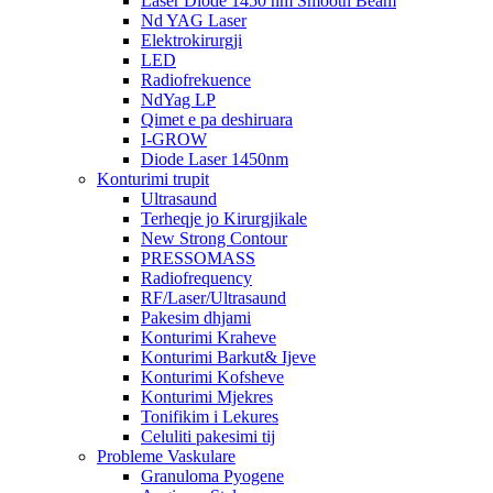
Laser Diode 1450 nm Smooth Beam
Nd YAG Laser
Elektrokirurgji
LED
Radiofrekuence
NdYag LP
Qimet e pa deshiruara
I-GROW
Diode Laser 1450nm
Konturimi trupit
Ultrasaund
Terheqje jo Kirurgjikale
New Strong Contour
PRESSOMASS
Radiofrequency
RF/Laser/Ultrasaund
Pakesim dhjami
Konturimi Kraheve
Konturimi Barkut& Ijeve
Konturimi Kofsheve
Konturimi Mjekres
Tonifikim i Lekures
Celuliti pakesimi tij
Probleme Vaskulare
Granuloma Pyogene