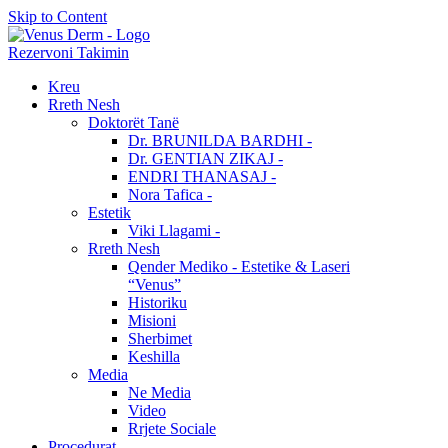
Skip to Content
Rezervoni Takimin
Kreu
Rreth Nesh
Doktorët Tanë
Dr. BRUNILDA BARDHI -
Dr. GENTIAN ZIKAJ -
ENDRI THANASAJ -
Nora Tafica -
Estetik
Viki Llagami -
Rreth Nesh
Qender Mediko - Estetike & Laseri
“Venus”
Historiku
Misioni
Sherbimet
Keshilla
Media
Ne Media
Video
Rrjete Sociale
Procedurat