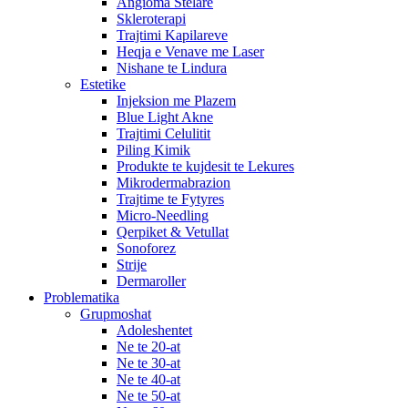
Angioma Stelare
Skleroterapi
Trajtimi Kapilareve
Heqja e Venave me Laser
Nishane te Lindura
Estetike
Injeksion me Plazem
Blue Light Akne
Trajtimi Celulitit
Piling Kimik
Produkte te kujdesit te Lekures
Mikrodermabrazion
Trajtime te Fytyres
Micro-Needling
Qerpiket & Vetullat
Sonoforez
Strije
Dermaroller
Problematika
Grupmoshat
Adoleshentet
Ne te 20-at
Ne te 30-at
Ne te 40-at
Ne te 50-at