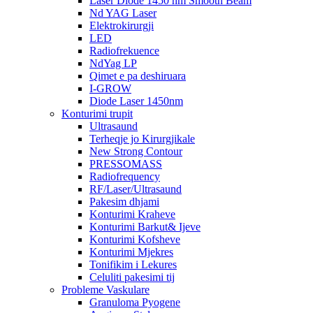
Laser Diode 1450 nm Smooth Beam
Nd YAG Laser
Elektrokirurgji
LED
Radiofrekuence
NdYag LP
Qimet e pa deshiruara
I-GROW
Diode Laser 1450nm
Konturimi trupit
Ultrasaund
Terheqje jo Kirurgjikale
New Strong Contour
PRESSOMASS
Radiofrequency
RF/Laser/Ultrasaund
Pakesim dhjami
Konturimi Kraheve
Konturimi Barkut& Ijeve
Konturimi Kofsheve
Konturimi Mjekres
Tonifikim i Lekures
Celuliti pakesimi tij
Probleme Vaskulare
Granuloma Pyogene