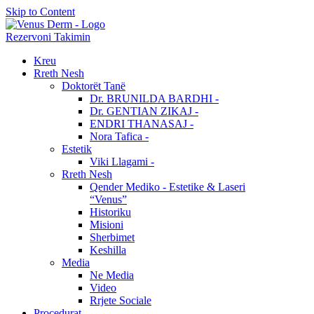
Skip to Content
Rezervoni Takimin
Kreu
Rreth Nesh
Doktorët Tanë
Dr. BRUNILDA BARDHI -
Dr. GENTIAN ZIKAJ -
ENDRI THANASAJ -
Nora Tafica -
Estetik
Viki Llagami -
Rreth Nesh
Qender Mediko - Estetike & Laseri
“Venus”
Historiku
Misioni
Sherbimet
Keshilla
Media
Ne Media
Video
Rrjete Sociale
Procedurat