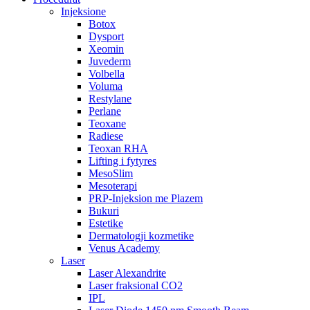
Injeksione
Botox
Dysport
Xeomin
Juvederm
Volbella
Voluma
Restylane
Perlane
Teoxane
Radiese
Teoxan RHA
Lifting i fytyres
MesoSlim
Mesoterapi
PRP-Injeksion me Plazem
Bukuri
Estetike
Dermatologji kozmetike
Venus Academy
Laser
Laser Alexandrite
Laser fraksional CO2
IPL