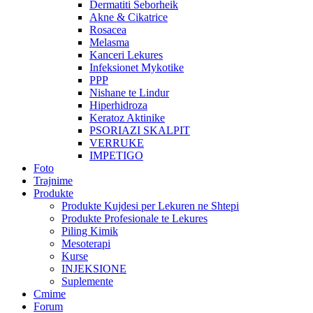
Dermatiti Seborheik
Akne & Cikatrice
Rosacea
Melasma
Kanceri Lekures
Infeksionet Mykotike
PPP
Nishane te Lindur
Hiperhidroza
Keratoz Aktinike
PSORIAZI SKALPIT
VERRUKE
IMPETIGO
Foto
Trajnime
Produkte
Produkte Kujdesi per Lekuren ne Shtepi
Produkte Profesionale te Lekures
Piling Kimik
Mesoterapi
Kurse
INJEKSIONE
Suplemente
Cmime
Forum