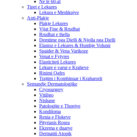
Ne te 60-at
Tipet e Lekures
Lekura e Meshkujve
Anti-Plakje
Plakje Lekures
Vijat Fine & Rrudhat
Rrudhat e thella
Demtime nga Dielli & Njolla nga Dielli
Elastoz e Lekures & Humbje Volumi
Spaider & Vena Varikoze
Venat e Fytyres
Elasticiteti Lekures
Lekure e varur e Kraheve
Rinimi Qafes
Trajtim i Kombinuar i Kraharorit
Semundje Dermatologjike
Cryosurgery
Vitiligo
Nishane
Patologjite e Thonjve
Kondiloma
Renia e Flokeve
Pityriasis Rosea
Ekzema e duarve
Dermatiti Atopik