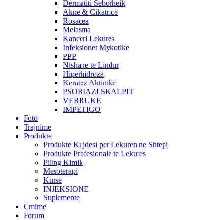
Dermatiti Seborheik
Akne & Cikatrice
Rosacea
Melasma
Kanceri Lekures
Infeksionet Mykotike
PPP
Nishane te Lindur
Hiperhidroza
Keratoz Aktinike
PSORIAZI SKALPIT
VERRUKE
IMPETIGO
Foto
Trajnime
Produkte
Produkte Kujdesi per Lekuren ne Shtepi
Produkte Profesionale te Lekures
Piling Kimik
Mesoterapi
Kurse
INJEKSIONE
Suplemente
Cmime
Forum