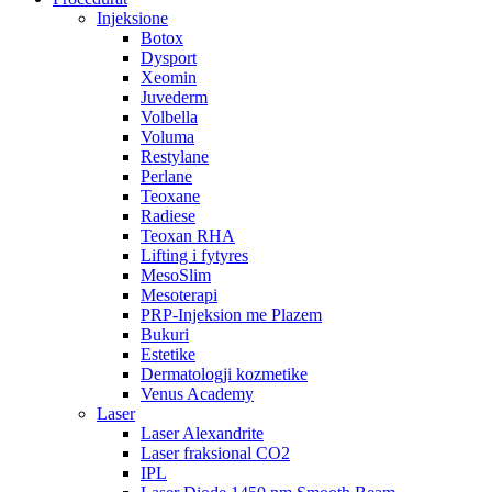
Injeksione
Botox
Dysport
Xeomin
Juvederm
Volbella
Voluma
Restylane
Perlane
Teoxane
Radiese
Teoxan RHA
Lifting i fytyres
MesoSlim
Mesoterapi
PRP-Injeksion me Plazem
Bukuri
Estetike
Dermatologji kozmetike
Venus Academy
Laser
Laser Alexandrite
Laser fraksional CO2
IPL