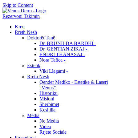
Skip to Content
Rezervoni Takimin
Kreu
Rreth Nesh
Doktorët Tanë
Dr. BRUNILDA BARDHI -
Dr. GENTIAN ZIKAJ -
ENDRI THANASAJ -
Nora Tafica -
Estetik
Viki Llagami -
Rreth Nesh
Qender Mediko - Estetike & Laseri
“Venus”
Historiku
Misioni
Sherbimet
Keshilla
Media
Ne Media
Video
Rrjete Sociale
Procedurat