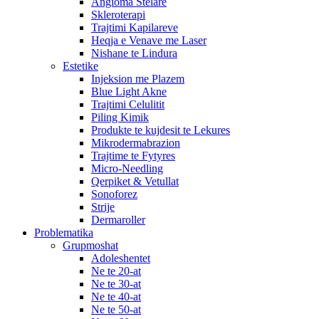
Angioma Stelare
Skleroterapi
Trajtimi Kapilareve
Heqja e Venave me Laser
Nishane te Lindura
Estetike
Injeksion me Plazem
Blue Light Akne
Trajtimi Celulitit
Piling Kimik
Produkte te kujdesit te Lekures
Mikrodermabrazion
Trajtime te Fytyres
Micro-Needling
Qerpiket & Vetullat
Sonoforez
Strije
Dermaroller
Problematika
Grupmoshat
Adoleshentet
Ne te 20-at
Ne te 30-at
Ne te 40-at
Ne te 50-at