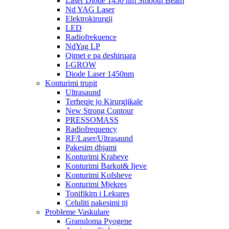
Laser Diode 1450 nm Smooth Beam
Nd YAG Laser
Elektrokirurgji
LED
Radiofrekuence
NdYag LP
Qimet e pa deshiruara
I-GROW
Diode Laser 1450nm
Konturimi trupit
Ultrasaund
Terheqje jo Kirurgjikale
New Strong Contour
PRESSOMASS
Radiofrequency
RF/Laser/Ultrasaund
Pakesim dhjami
Konturimi Kraheve
Konturimi Barkut& Ijeve
Konturimi Kofsheve
Konturimi Mjekres
Tonifikim i Lekures
Celuliti pakesimi tij
Probleme Vaskulare
Granuloma Pyogene