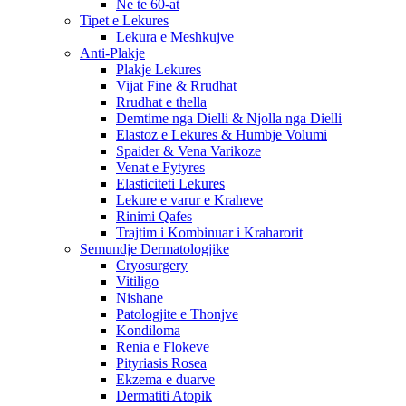
Ne te 60-at
Tipet e Lekures
Lekura e Meshkujve
Anti-Plakje
Plakje Lekures
Vijat Fine & Rrudhat
Rrudhat e thella
Demtime nga Dielli & Njolla nga Dielli
Elastoz e Lekures & Humbje Volumi
Spaider & Vena Varikoze
Venat e Fytyres
Elasticiteti Lekures
Lekure e varur e Kraheve
Rinimi Qafes
Trajtim i Kombinuar i Kraharorit
Semundje Dermatologjike
Cryosurgery
Vitiligo
Nishane
Patologjite e Thonjve
Kondiloma
Renia e Flokeve
Pityriasis Rosea
Ekzema e duarve
Dermatiti Atopik